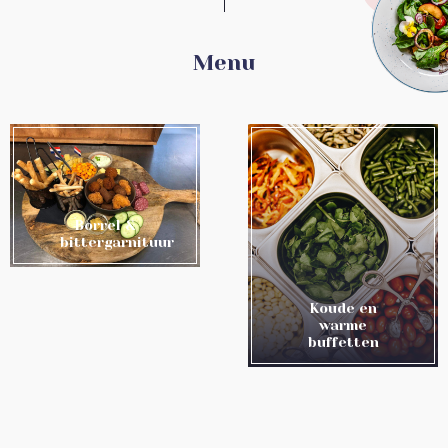
Menu
Borrel &
bittergarnituur
Koude en
warme
buffetten